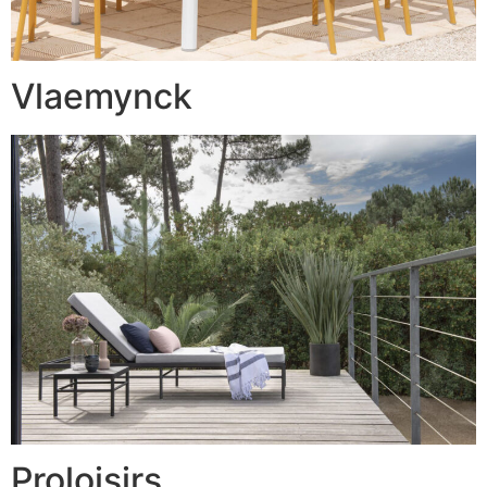
Vlaemynck
Proloisirs