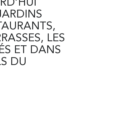
RD’HUI
JARDINS
STAURANTS,
RRASSES, LES
TÉS ET DANS
LS DU